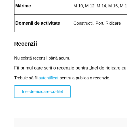
Mărime
M 10
,
M 12
,
M 14
,
M 16
,
M 1
Domenii de activitate
Constructii
,
Port
,
Ridicare
Recenzii
Nu există recenzii până acum.
Fii primul care scrii o recenzie pentru „Inel de ridicare cu 
Trebuie să fii
autentificat
pentru a publica o recenzie.
Inel-de-ridicare-cu-filet