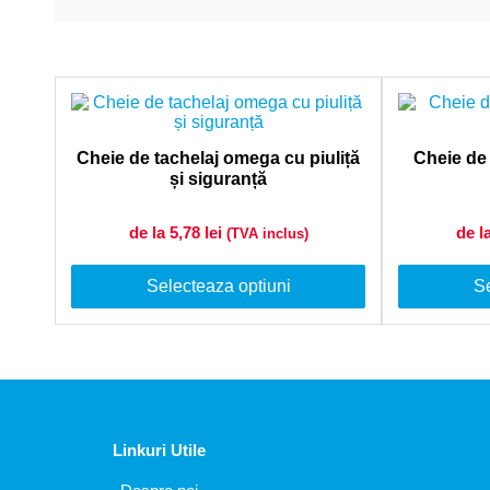
Cheie de tachelaj omega cu piuliță
Cheie de 
și siguranță
de la 5,78
lei
de l
(TVA inclus)
Selecteaza optiuni
Se
Linkuri Utile