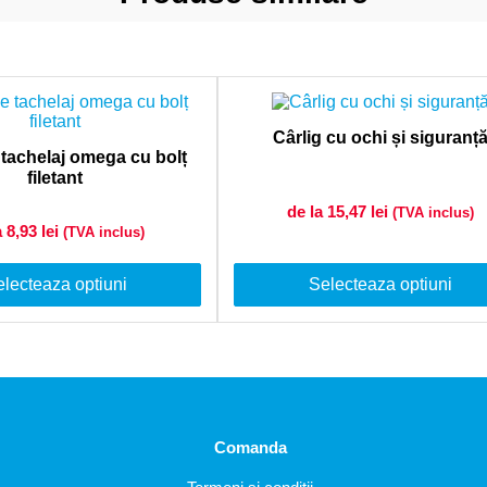
Cârlig cu ochi și siguranț
tachelaj omega cu bolț
filetant
de la 15,47
lei
(TVA inclus)
a 8,93
lei
(TVA inclus)
lecteaza optiuni
Selecteaza optiuni
Comanda