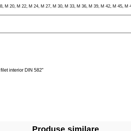
8
,
M 20
,
M 22
,
M 24
,
M 27
,
M 30
,
M 33
,
M 36
,
M 39
,
M 42
,
M 45
,
M 
filet interior DIN 582”
Produse similare