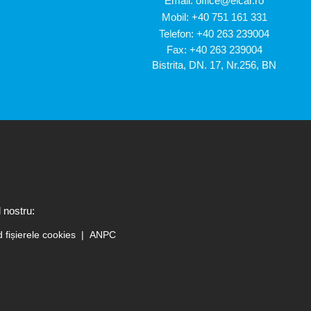
Email:
office@elcar.ro
Mobil:
+40 751 161 331
Telefon:
+40 263 239004
Fax: +40 263 239004
Bistrita, DN. 17, Nr.256, BN
 nostru:
d fișierele cookies
ANPC