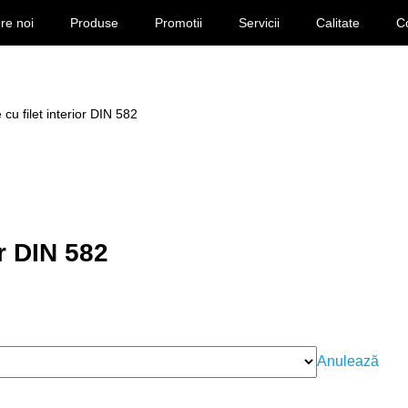
re noi
Produse
Promotii
Servicii
Calitate
C
e cu filet interior DIN 582
or DIN 582
Anulează