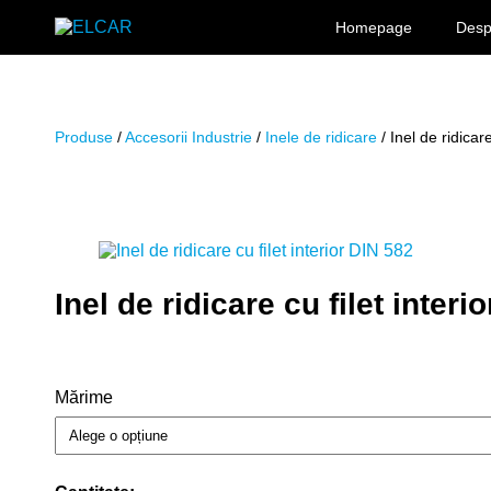
Sari la conținut
Homepage
Desp
ELCAR
Produse
/
Accesorii Industrie
/
Inele de ridicare
/ Inel de ridicar
Inel de ridicare cu filet interi
Mărime