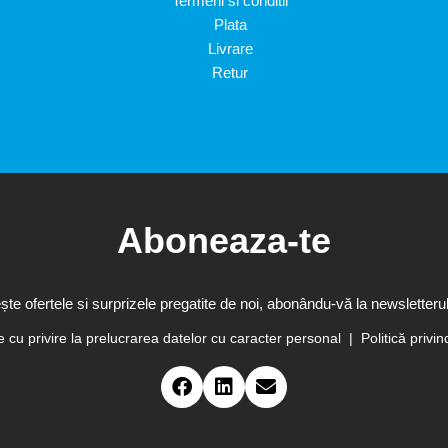
Termeni si conditii
Plata
Livrare
Retur
Aboneaza-te
te ofertele si surprizele pregatite de noi, abonându-vă la newsletterul
te cu privire la prelucrarea datelor cu caracter personal
Politică privin