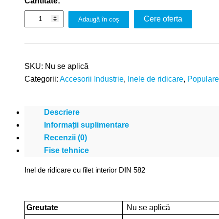
Cantitate:
Cere oferta
Adaugă în coș
SKU:
Nu se aplică
Categorii:
Accesorii Industrie
,
Inele de ridicare
,
Populare
Descriere
Informații suplimentare
Recenzii (0)
Fise tehnice
Inel de ridicare cu filet interior DIN 582
Greutate
Nu se aplică