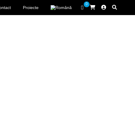
0
ontact
Proiecte