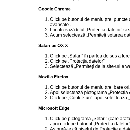
Google Chrome
Click pe butonul de meniu (trei puncte o
avansate”.
Localizează titlul „Protecția datelor” și
Acum selectează „Permiteți setarea dat
Safari pe OX X
Click pe „Safari” în partea de sus a fer
Click pe „Protecția datelor”
Selectează „Permiteți de la site-urile w
Mozilla Firefox
Click pe butonul de meniu (trei bare ori
Apoi selectează pictograma „Protecția 
Click pe „Cookie-uri”, apoi selectează „p
Microsoft Edge
Click pe pictograma „Setări” (care arată 
apoi click pe butonul „Protecția datelor”
Asigură-te că nivelul de Protecție a dat