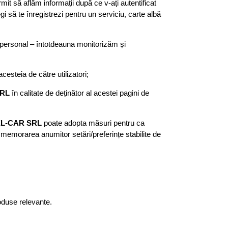
it să aflăm informații după ce v-ați autentificat
gi să te înregistrezi pentru un serviciu, carte albă
er personal – întotdeauna monitorizăm și
acesteia de către utilizatori;
SRL
în calitate de deținător al acestei pagini de
EL-CAR SRL
poate adopta măsuri pentru ca
te memorarea anumitor setări/preferințe stabilite de
oduse relevante.