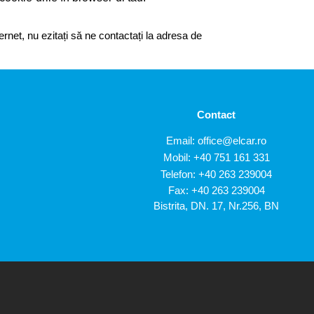
ternet, nu ezitați să ne contactați la adresa de
Contact
Email:
office@elcar.ro
Mobil:
+40 751 161 331
Telefon:
+40 263 239004
Fax: +40 263 239004
Bistrita, DN. 17, Nr.256, BN