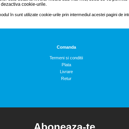
dezactiva cookie-urile.
odul în sunt utilizate cookie-urile prin intermediul acestei pagini de in
Comanda
Termeni si conditii
Plata
Livrare
Retur
Aboneaza-te