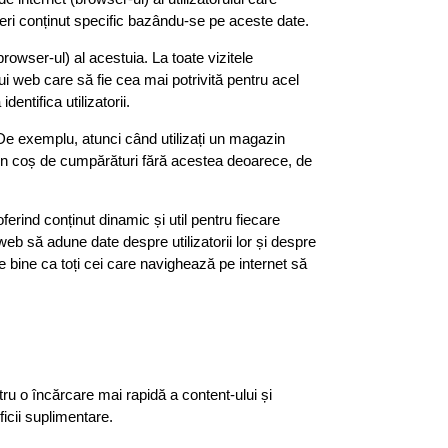
a oferi conținut specific bazându-se pe aceste date.
rowser-ul) al acestuia. La toate vizitele
lui web care să fie cea mai potrivită pentru acel
dentifica utilizatorii.
. De exemplu, atunci când utilizați un magazin
ie un coș de cumpărături fără acestea deoarece, de
ferind conținut dinamic și util pentru fiecare
 web să adune date despre utilizatorii lor și despre
ste bine ca toți cei care navighează pe internet să
tru o încărcare mai rapidă a content-ului și
icii suplimentare.