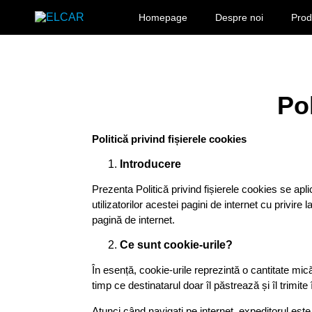
Sari la conținut
Homepage
Despre noi
Pro
ELCAR
Pol
Politică privind fișierele cookies
Introducere
Prezenta Politică privind fișierele cookies se aplică
utilizatorilor acestei pagini de internet cu privire
pagină de internet.
Ce sunt cookie-urile?
În esență, cookie-urile reprezintă o cantitate mic
timp ce destinatarul doar îl păstrează și îl trimit
Atunci când navigați pe internet, expeditorul este