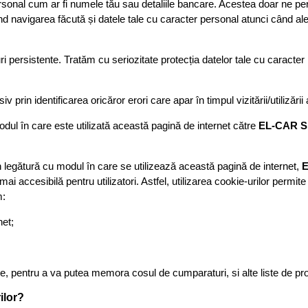
rsonal cum ar fi numele tău sau detaliile bancare. Acestea doar ne perm
vind navigarea făcută și datele tale cu caracter personal atunci când ale
uri persistente. Tratăm cu seriozitate protecția datelor tale cu caract
v prin identificarea oricăror erori care apar în timpul vizitării/utilizării 
odul în care este utilizată această pagină de internet către
EL-CAR 
n legătură cu modul în care se utilizează această pagină de internet,
mai accesibilă pentru utilizatori. Astfel, utilizarea cookie-urilor permi
m:
net;
te, pentru a va putea memora cosul de cumparaturi, si alte liste de pr
ilor?