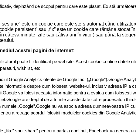
ficativ, depinzând de scopul pentru care este plasat. Există următoare
 sesiune” este un cookie care este șters automat când utilizatoru
cookie persistent” sau „fix” este un cookie care rămâne stocat în
n câteva minute, zile sau câțiva ani în viitor) sau până la ștegere
erului.
mediul acestei pagini de internet:
izatorul poate fi identificat pe website. Acest cookie contine datele uti
raturi, wishlist, etc
ciul Google Analytics oferite de Google Inc. („Google”).Google Analy
te informatiile despre cum folosesti website-ul, inclusiv adresa IP a ca
i.Google va folosi aceasta informatie pentru a evalua cum folosesti w
rnet.Google are dreptul de a trimite aceste date catre procesatori third
 in numele „Google”.Google nu va asocia adresa dumneavoastra IP cu alt
entru a retrage acordul folosirii modulelor cookies din Google Analyti
„like” sau „share” pentru a partaja continut, Facebook va genera un c