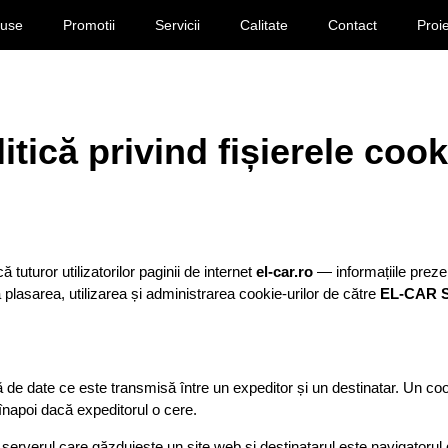
duse
Promotii
Servicii
Calitate
Contact
Proi
itică privind fișierele coo
 tuturor utilizatorilor paginii de internet
el-car.ro
— informațiile preze
 la plasarea, utilizarea și administrarea cookie-urilor de către
EL-CAR 
ă de date ce este transmisă între un expeditor și un destinatar. Un cook
e înapoi dacă expeditorul o cere.
 serverul care găzduiește un site web și destinatarul este navigatorul de