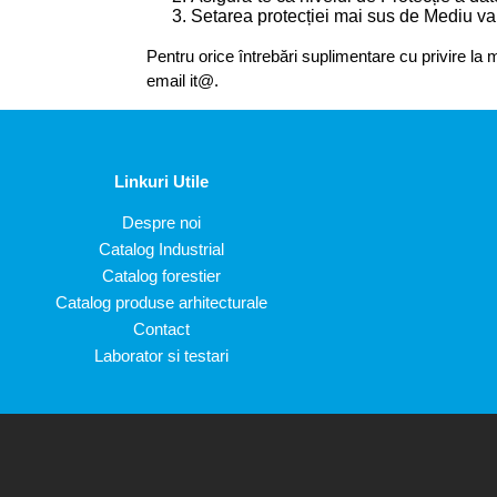
Setarea protecției mai sus de Mediu va 
Pentru orice întrebări suplimentare cu privire la m
email it@.
Linkuri Utile
Despre noi
Catalog Industrial
Catalog forestier
Catalog produse arhitecturale
Contact
Laborator si testari