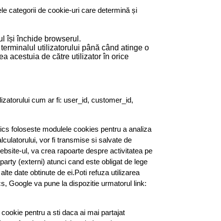
le categorii de cookie-uri care determină și
l își închide browserul.
 terminalul utilizatorului până când atinge o
a acestuia de către utilizator în orice
lizatorului cum ar fi: user_id, customer_id,
tics foloseste modulele cookies pentru a analiza
lculatorului, vor fi transmise si salvate de
ebsite-ul, va crea rapoarte despre activitatea pe
-party (externi) atunci cand este obligat de lege
e date obtinute de ei.Poti refuza utilizarea
cs, Google va pune la dispozitie urmatorul link:
ookie pentru a sti daca ai mai partajat