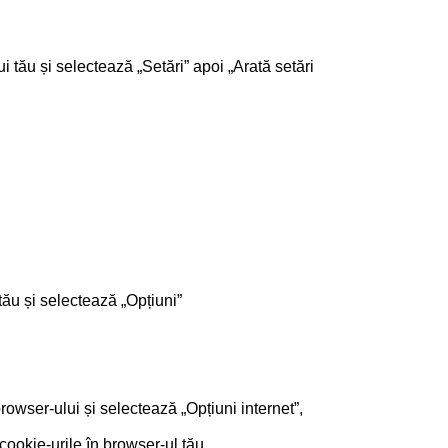
i tău și selectează „Setări” apoi „Arată setări
tău și selectează „Opțiuni”
browser-ului și selectează „Opțiuni internet”,
cookie-urile în browser-ul tău.