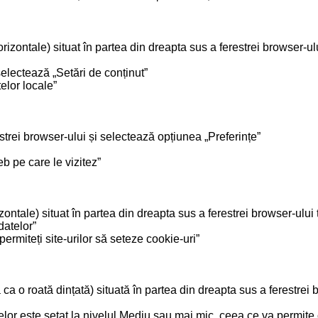
rizontale) situat în partea din dreapta sus a ferestrei browser-ulu
 selectează „Setări de conținut”
elor locale”
estrei browser-ului și selectează opțiunea „Preferințe”
eb pe care le vizitez”
zontale) situat în partea din dreapta sus a ferestrei browser-ului 
datelor”
ermiteți site-urilor să seteze cookie-uri”
ca o roată dințată) situată în partea din dreapta sus a ferestrei 
elor este setat la nivelul Mediu sau mai mic, ceea ce va permite 