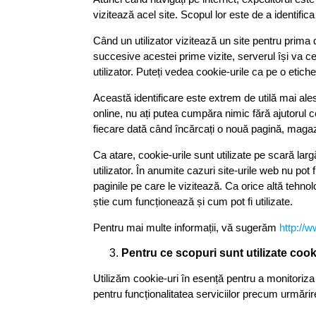
vizitează acel site. Scopul lor este de a identifica
Când un utilizator vizitează un site pentru prima 
succesive acestei prime vizite, serverul își va cer
utilizator. Puteți vedea cookie-urile ca pe o etichetă
Această identificare este extrem de utilă mai ales
online, nu ați putea cumpăra nimic fără ajutorul 
fiecare dată când încărcați o nouă pagină, magazin
Ca atare, cookie-urile sunt utilizate pe scară larg
utilizator. În anumite cazuri site-urile web nu pot
paginile pe care le vizitează. Ca orice altă tehnol
știe cum funcționează și cum pot fi utilizate.
Pentru mai multe informații, vă sugerăm
http://
Pentru ce scopuri sunt utilizate cooki
Utilizăm cookie-uri în esență pentru a monitoriza 
pentru funcționalitatea serviciilor precum urmărir