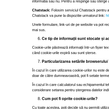
informatia sau nu. Pentru a respinge sau sterge 
Chatstack:
Folosim serviciul Chatstack pentru a v
Chatstack va pune la dispozitie urmatorul link:
h
Unele formulare, link-uri de pe website va pot red
mai sus.
Ce tip de informații sunt stocate și 
Cookie-urile păstrează informații într-un fișier
când cookie-urile expiră sau sunt șterse.
Particularizarea setările browserului
În cazul în care utilizarea cookie-urilor nu este 
doar de către dumneavoastră, pot fi setate termen
În cazul în care calculatorul sau echipamentul teh
considerare setarea pentru ștergerea datelor ind
Cum pot fi oprite cookie-urile?
Cu toate acestea, poți decide să nu permiți utiliz