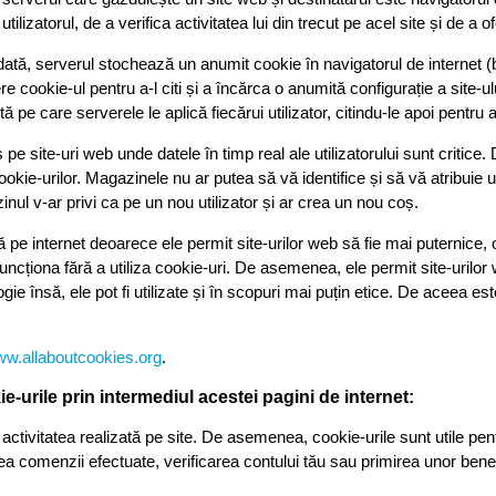
 utilizatorul, de a verifica activitatea lui din trecut pe acel site și de 
dată, serverul stochează un anumit cookie în navigatorul de internet (b
e cookie-ul pentru a-l citi și a încărca o anumită configurație a site-u
 pe care serverele le aplică fiecărui utilizator, citindu-le apoi pentru a i
 pe site-uri web unde datele în timp real ale utilizatorului sunt critice
cookie-urilor. Magazinele nu ar putea să vă identifice și să vă atribu
ul v-ar privi ca pe un nou utilizator și ar crea un nou coș.
ă pe internet deoarece ele permit site-urilor web să fie mai puternice, o
 funcționa fără a utiliza cookie-uri. De asemenea, ele permit site-urilor
ogie însă, ele pot fi utilizate și în scopuri mai puțin etice. De aceea e
www.allaboutcookies.org
.
e-urile prin intermediul acestei pagini de internet:
activitatea realizată pe site. De asemenea, cookie-urile sunt utile pen
ea comenzii efectuate, verificarea contului tău sau primirea unor benef