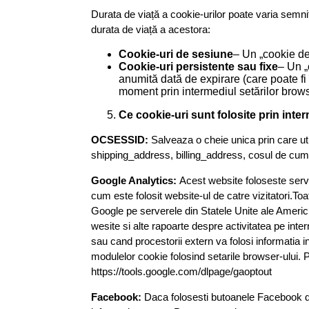
Durata de viață a cookie-urilor poate varia semni
durata de viață a acestora:
Cookie-uri de sesiune
– Un „cookie de
Cookie-uri persistente sau fixe
– Un „
anumită dată de expirare (care poate fi î
moment prin intermediul setărilor brows
Ce cookie-uri sunt folosite prin inter
OCSESSID:
Salveaza o cheie unica prin care util
shipping_address, billing_address, cosul de cumpa
Google Analytics:
Acest website foloseste servi
cum este folosit website-ul de catre vizitatori.Toa
Google pe serverele din Statele Unite ale Americi
wesite si alte rapoarte despre activitatea pe inte
sau cand procestorii extern va folosi informatia
modulelor cookie folosind setarile browser-ului. P
https://tools.google.com/dlpage/gaoptout
Facebook:
Daca folosesti butoanele Facebook de 