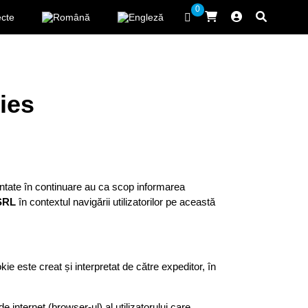
0
ecte
kies
ntate în continuare au ca scop informarea
SRL
în contextul navigării utilizatorilor pe această
ie este creat și interpretat de către expeditor, în
 internet (browser-ul) al utilizatorului care