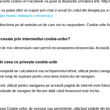
aceste cookie-uri Facebook va pune la dispozitie urmatorul link: htt
a putea oferi un suport prin chat si email (in coltul din dreapta jos a 
ttps://www.chatstack.com/privacy
irectiona pe alt website-uri de care noi nu raspundem. Cookie-urile fol
accesate prin intermediul cookie-urilor?
 text de mici dimensiuni care permit recunoașterea browserului. Aceast
 în ceea ce privește cookie-urile
deranjantă iar calculatorul sau echipamentul tehnic utilizat pentru navi
e lungi de expirare pentru stocrarea istoricului de navigare.
nic utilizat pentru navigarea pe această pagină de internet este folosi
ividuale de navigare de fiecare dată când browserul este închis.
area Cookie-urilor, de sesiune sau persistente, utilizând setările din br