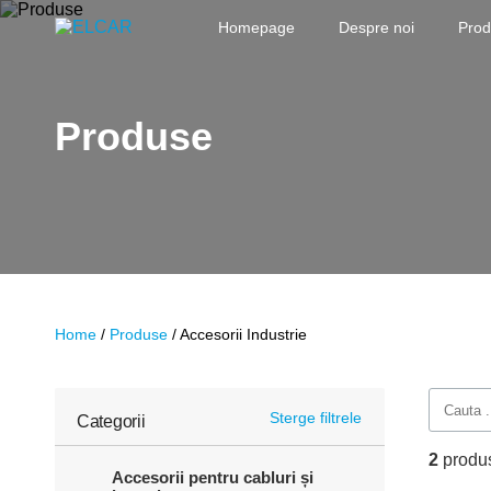
Sari la conținut
Homepage
Despre noi
Pro
ELCAR
Produse
Home
/
Produse
/ Accesorii Industrie
Sterge filtrele
Categorii
2
produ
Accesorii pentru cabluri și