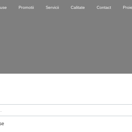
duse
Promotii
Servicii
Calitate
Contact
Proi
se