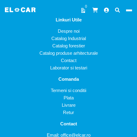
Sari la conținut
0
Linkuri Utile
ELCAR
Despre noi
Catalog Industrial
Catalog forestier
Catalog produse arhitecturale
Contact
Laborator si testari
Comanda
Termeni si conditii
Plata
Livrare
Retur
Contact
Email:
office@elcar.ro