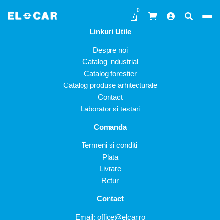
Sari la conținut
0
Linkuri Utile
ELCAR
Despre noi
Catalog Industrial
Catalog forestier
Catalog produse arhitecturale
Contact
Laborator si testari
Comanda
Termeni si conditii
Plata
Livrare
Retur
Contact
Email:
office@elcar.ro