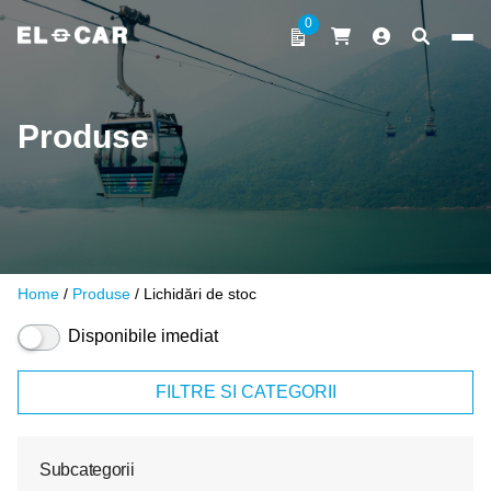
Sari la conținut
0
ELCAR
Produse
Home
/
Produse
/ Lichidări de stoc
Disponibile imediat
FILTRE SI CATEGORII
Subcategorii