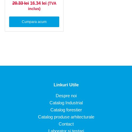
Prețul inițial a fost: 20.33 lei.
Prețul curent este: 16.34 lei.
20.33
lei
16.34
lei
(TVA
inclus)
Cumpara acum
Linkuri Utile
Despre noi
Catalog Industrial
Catalog forestier
Catalog produse arhitecturale
Contact
Laborator si testari