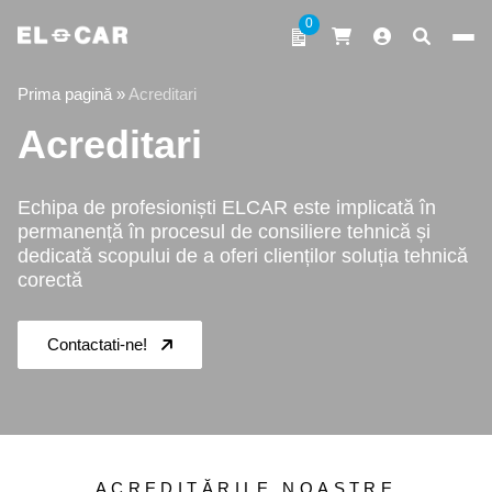
Sari la conținut
0
ELCAR
Prima pagină
»
Acreditari
Acreditari
Echipa de profesioniști ELCAR este implicată în
permanență în procesul de consiliere tehnică și
dedicată scopului de a oferi clienților soluția tehnică
corectă
Contactati-ne!
ACREDITĂRILE NOASTRE