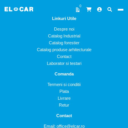
Sari la conținut
0
Linkuri Utile
ELCAR
Despre noi
Catalog Industrial
Catalog forestier
Catalog produse arhitecturale
Contact
Laborator si testari
Comanda
Termeni si conditii
Plata
Livrare
Retur
Contact
Email:
office@elcar.ro