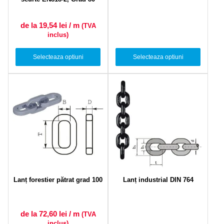
de la 19,54
lei
/ m
(TVA
inclus)
Selecteaza optiuni
Selecteaza optiuni
Lanț forestier pătrat grad 100
Lanț industrial DIN 764
de la 72,60
lei
/ m
(TVA
inclus)