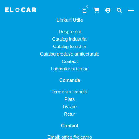
Sari la conținut
0
Linkuri Utile
ELCAR
Despre noi
Catalog Industrial
Catalog forestier
Catalog produse arhitecturale
Contact
Laborator si testari
Comanda
Termeni si conditii
Plata
Livrare
Retur
Contact
Email:
office@elcar.ro