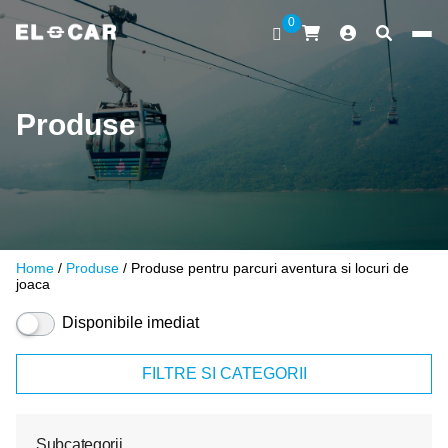
Sari la conținut
0
ELCAR
Produse
Home
/
Produse
/ Produse pentru parcuri aventura si locuri de
joaca
Disponibile imediat
FILTRE SI CATEGORII
Subcategorii