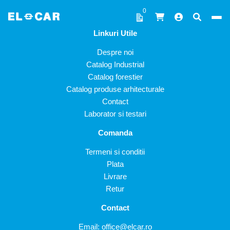
Sari la conținut
0
Linkuri Utile
ELCAR
Despre noi
Catalog Industrial
Catalog forestier
Catalog produse arhitecturale
Contact
Laborator si testari
Comanda
Termeni si conditii
Plata
Livrare
Retur
Contact
Email:
office@elcar.ro