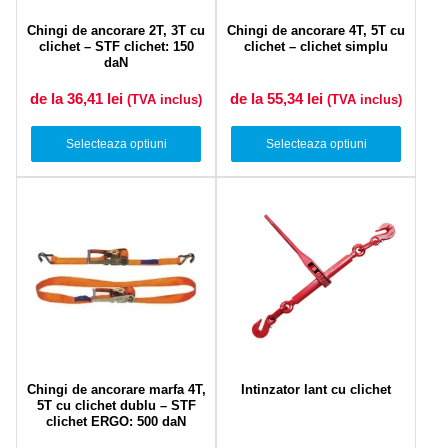
Chingi de ancorare 2T, 3T cu
Chingi de ancorare 4T, 5T cu
clichet – STF clichet: 150
clichet – clichet simplu
daN
de la 36,41
lei
de la 55,34
lei
(TVA inclus)
(TVA inclus)
Selecteaza optiuni
Selecteaza optiuni
Chingi de ancorare marfa 4T,
Intinzator lant cu clichet
5T cu clichet dublu – STF
clichet ERGO: 500 daN