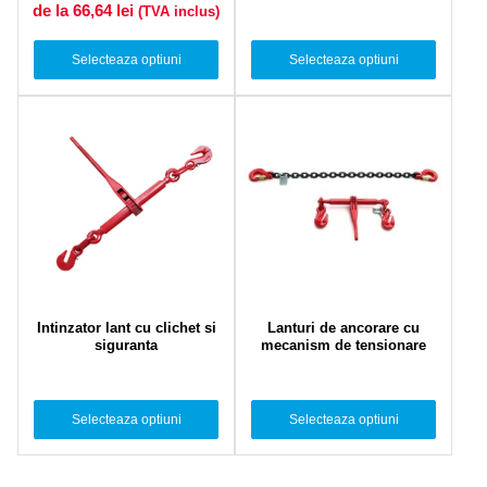
de la 66,64
lei
(TVA inclus)
Selecteaza optiuni
Selecteaza optiuni
Intinzator lant cu clichet si
Lanturi de ancorare cu
siguranta
mecanism de tensionare
Selecteaza optiuni
Selecteaza optiuni