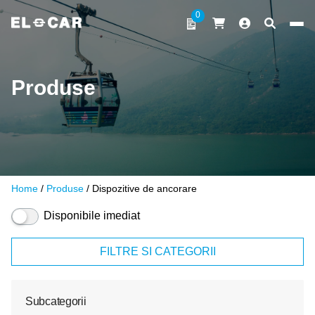
Sari la conținut
0
ELCAR
Produse
Home
/
Produse
/ Dispozitive de ancorare
Disponibile imediat
FILTRE SI CATEGORII
Subcategorii