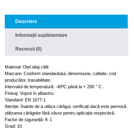
Descriere
Informații suplimentare
Recenzii (0)
Material: Oțel aliaj călit
Marcare: Conform standardului, dimensiune, calitate, cod
producător, trasabilitate.
Intervalul de temperatură: -40ºC până la + 200 ° C .
Finisaj: Vopsit în albastru.
Standard: EN 1677-1
Atenție: Înainte de a utiliza cârligul, verificați dacă este permisă
utilizarea cârligelor fără zăvor pentru aplicația respectivă.
Factor de siguranță: 4: 1
Grad: 10