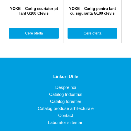
YOKE – Carlig scurtator pt
YOKE – Carlig pentru lant
lant G100 Clevis
cu siguranta G100 clevis
Cere oferta
Cere oferta
Linkuri Utile
Despre noi
Catalog Industrial
Catalog forestier
Catalog produse arhitecturale
Contact
Laborator si testari