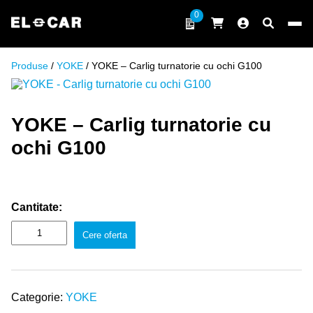
Sari la conținut
0
ELCAR
Produse
/
YOKE
/ YOKE – Carlig turnatorie cu ochi G100
YOKE – Carlig turnatorie cu
ochi G100
Cantitate:
Cere oferta
Categorie:
YOKE