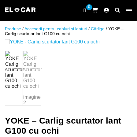
Sari la conținut
0
ELCAR
Produse
/
Accesorii pentru cabluri și lanturi
/
Cârlige
/ YOKE –
Carlig scurtator lant G100 cu ochi
YOKE – Carlig scurtator lant
G100 cu ochi