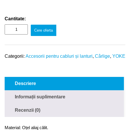
Cantitate:
Cere oferta
Categorii:
Accesorii pentru cabluri și lanturi
,
Cârlige
,
YOKE
Descriere
Informații suplimentare
Recenzii (0)
Material: Oțel aliaj călit.