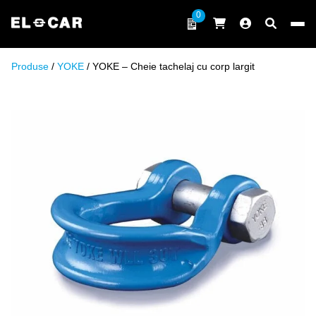
Sari la conținut
0
ELCAR
Produse
/
YOKE
/ YOKE – Cheie tachelaj cu corp largit