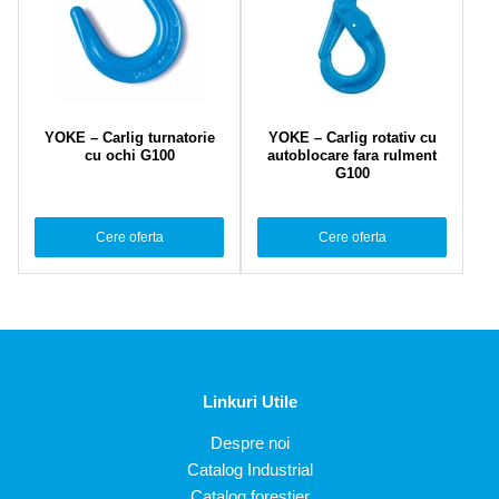
YOKE – Carlig turnatorie
YOKE – Carlig rotativ cu
cu ochi G100
autoblocare fara rulment
G100
Cere oferta
Cere oferta
Linkuri Utile
Despre noi
Catalog Industrial
Catalog forestier