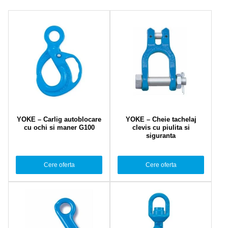
YOKE – Carlig autoblocare
YOKE – Cheie tachelaj
cu ochi si maner G100
clevis cu piulita si
siguranta
Cere oferta
Cere oferta