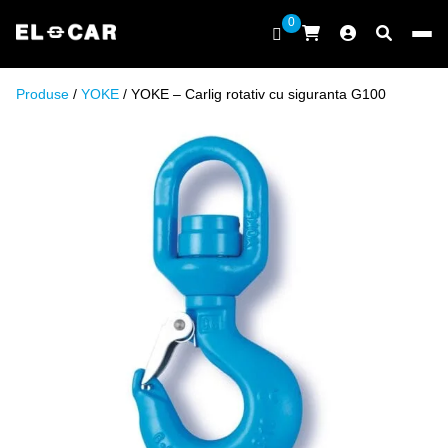
Sari la conținut
0
ELCAR
Produse
/
YOKE
/ YOKE – Carlig rotativ cu siguranta G100