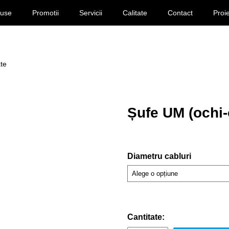
duse
Promotii
Servicii
Calitate
Contact
Proi
te
Șufe UM (ochi-
Diametru cabluri
Cantitate: