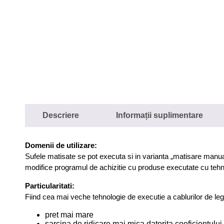
Descriere
Informații suplimentare
Domenii de utilizare:
Sufele matisate se pot executa si in varianta „matisare manual
modifice programul de achizitie cu produse executate cu teh
Particularitati:
Fiind cea mai veche tehnologie de executie a cablurilor de le
pret mai mare
sarcina de ridicare mai mica datorita coeficientulu