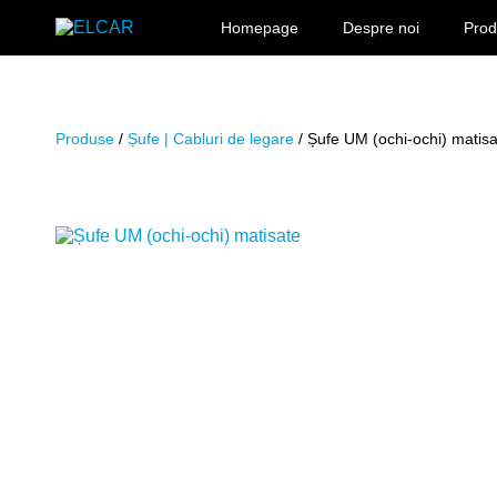
Sari la conținut
Homepage
Despre noi
Pro
ELCAR
Produse
/
Șufe | Cabluri de legare
/ Șufe UM (ochi-ochi) matisa