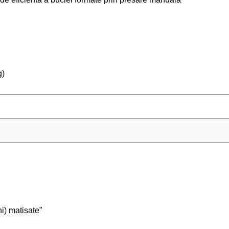
g)
i) matisate”