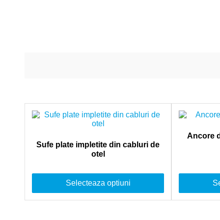
Ancore d
Sufe plate impletite din cabluri de
otel
Selecteaza optiuni
Se