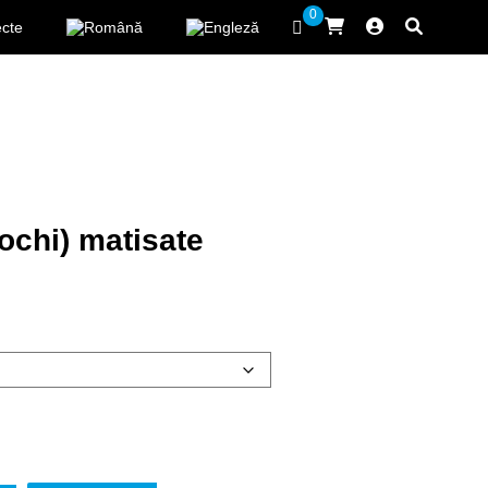
0
ecte
ochi) matisate