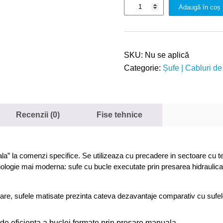
Adaugă în coș
SKU:
Nu se aplică
Categorie:
Șufe | Cabluri de
Recenzii (0)
Fise tehnice
a” la comenzi specifice. Se utilizeaza cu precadere in sectoare cu temp
nologie mai moderna: sufe cu bucle executate prin presarea hidraulic
gare, sufele matisate prezinta cateva dezavantaje comparativ cu sufel
i de eficienta a buclei formate prin presare manuala