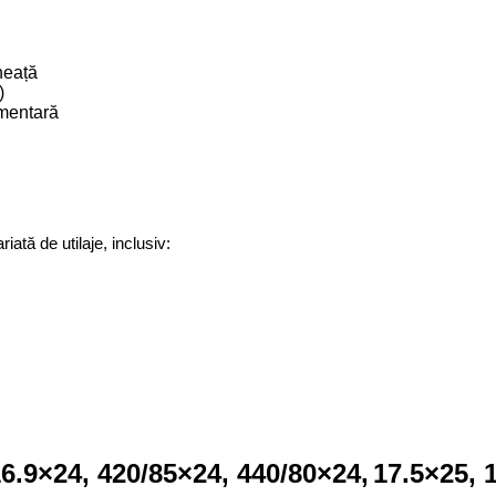
heață
)
imentară
ată de utilaje, inclusiv:
6.9×24, 420/85×24,
440/80×24,
17.5×25, 