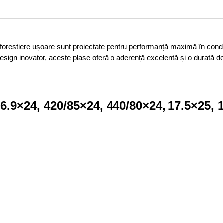
orestiere ușoare sunt proiectate pentru performanță maximă în condiții
sign inovator, aceste plase oferă o aderență excelentă și o durată de v
6.9×24, 420/85×24,
440/80×24,
17.5×25, 