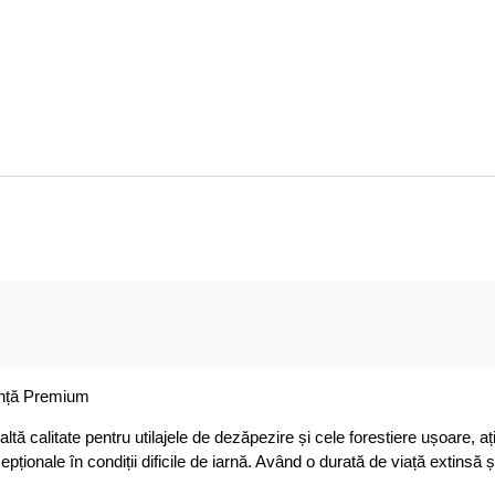
anță Premium
ă calitate pentru utilajele de dezăpezire și cele forestiere ușoare, ați
ionale în condiții dificile de iarnă. Având o durată de viață extinsă ș