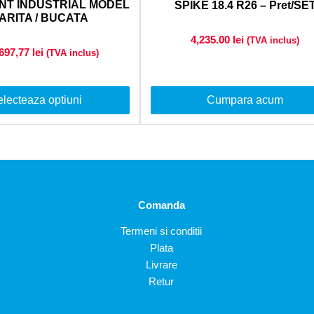
NT INDUSTRIAL MODEL
SPIKE 18.4 R26 – Pret/SE
ARITA / BUCATA
4,235.00
lei
(TVA inclus)
 697,77
lei
(TVA inclus)
lecteaza optiuni
Cumpara acum
Comanda
Termeni si conditii
Plata
Livrare
Retur