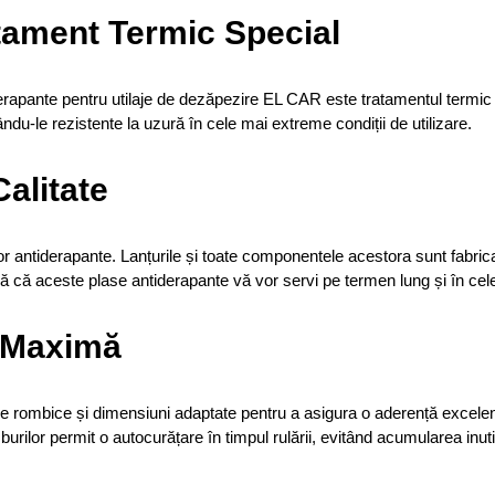
tament Termic Special
derapante pentru utilaje de dezăpezire EL CAR este tratamentul termic
cându-le rezistente la uzură în cele mai extreme condiții de utilizare.
alitate
r antiderapante. Lanțurile și toate componentele acestora sunt fabricat
că aceste plase antiderapante vă vor servi pe termen lung și în cele ma
 Maximă
rombice și dimensiuni adaptate pentru a asigura o aderență excelentă 
urilor permit o autocurățare în timpul rulării, evitând acumularea inut