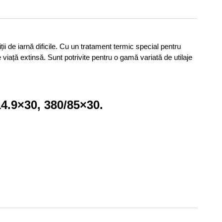
 de iarnă dificile. Cu un tratament termic special pentru
iață extinsă. Sunt potrivite pentru o gamă variată de utilaje
14.9×30, 380/85×30.