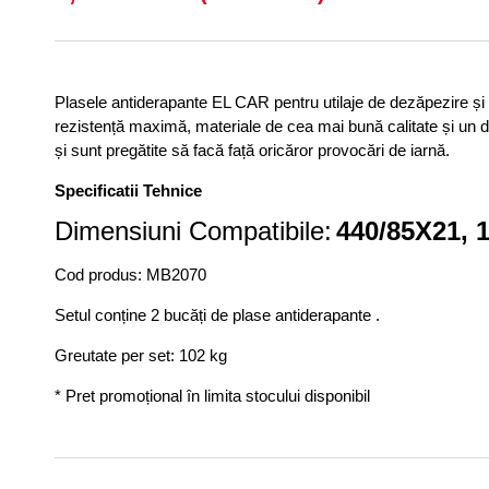
Plasele antiderapante EL CAR pentru utilaje de dezăpezire și f
rezistență maximă, materiale de cea mai bună calitate și un de
și sunt pregătite să facă față oricăror provocări de iarnă.
Specificatii Tehnice
Dimensiuni Compatibile:
440/85X21,
1
Cod produs: MB2070
Setul conține 2 bucăți de plase antiderapante .
Greutate per set: 102 kg
* Pret promoțional în limita stocului disponibil