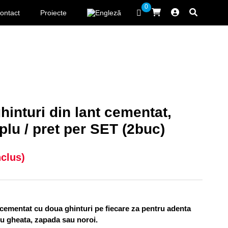
0
ontact
Proiecte
hinturi din lant cementat,
plu / pret per SET (2buc)
nclus)
 cementat cu doua ghinturi pe fiecare za pentru adenta
cu gheata, zapada sau noroi.