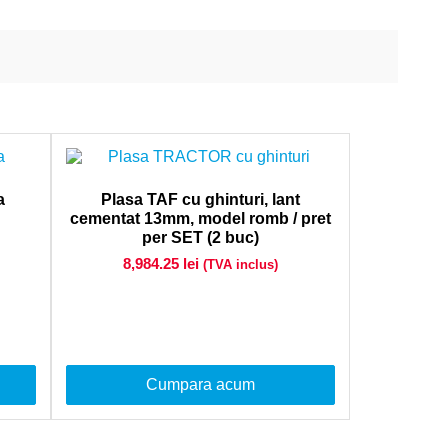
a
Plasa TAF cu ghinturi, lant
cementat 13mm, model romb / pret
per SET (2 buc)
8,984.25
lei
(TVA inclus)
Cumpara acum