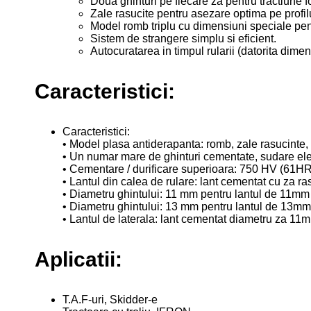
Doua ghinturi pe fiecare za pentru tractiune fo
Zale rasucite pentru asezare optima pe profi
Model romb triplu cu dimensiuni speciale pent
Sistem de strangere simplu si eficient.
Autocuratarea in timpul rularii (datorita dime
Caracteristici:
Caracteristici:
• Model plasa antiderapanta: romb, zale rasucinte, d
• Un numar mare de ghinturi cementate, sudare elec
• Cementare / durificare superioara: 750 HV (61H
• Lantul din calea de rulare: lant cementat cu za ra
• Diametru ghintului: 11 mm pentru lantul de 11mm
• Diametru ghintului: 13 mm pentru lantul de 13mm
• Lantul de laterala: lant cementat diametru za 11
Aplicatii:
T.A.F-uri, Skidder-e