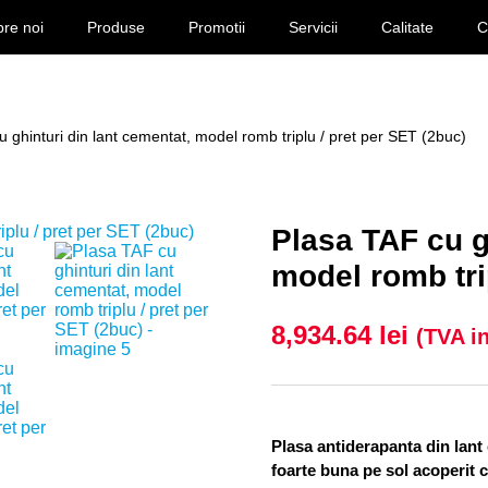
re noi
Produse
Promotii
Servicii
Calitate
C
 ghinturi din lant cementat, model romb triplu / pret per SET (2buc)
Plasa TAF cu g
model romb tri
8,934.64
lei
(TVA i
Plasa antiderapanta din lant
foarte buna pe sol acoperit 