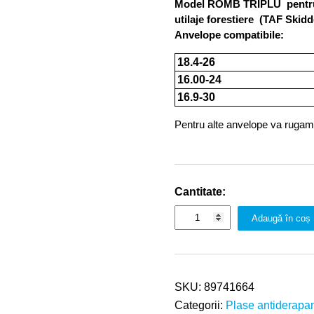
Model ROMB TRIPLU pentru 
utilaje forestiere (TAF Skidde
Anvelope compatibile:
18.4-26
16.00-24
16.9-30
Pentru alte anvelope va rugam 
Cantitate:
Adaugă în coș
SKU:
89741664
Categorii:
Plase antiderapa