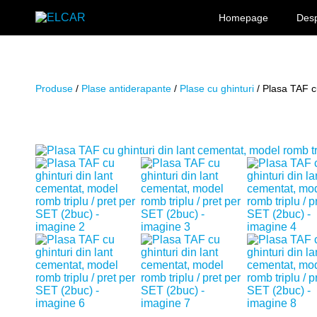
Sari la conținut
Homepage
Desp
ELCAR
Produse
/
Plase antiderapante
/
Plase cu ghinturi
/ Plasa TAF cu