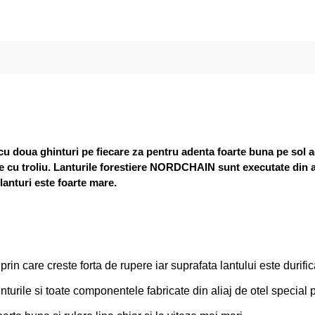
u doua ghinturi pe fiecare za pentru adenta foarte buna pe sol a
are cu troliu. Lanturile forestiere NORDCHAIN sunt executate din a
lanturi este foarte mare.
prin care creste forta de rupere iar suprafata lantului este durifi
inturile si toate componentele fabricate din aliaj de otel speci