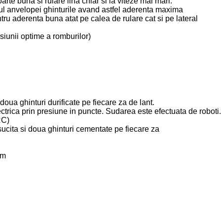
arte buna si rulare lina chiar si la viteze mai mari.
lul anvelopei ghinturile avand astfel aderenta maxima
ru aderenta buna atat pe calea de rulare cat si pe lateral
nsiunii optime a romburilor)
oua ghinturi durificate pe fiecare za de lant.
trica prin presiune in puncte. Sudarea este efectuata de roboti.
RC)
sucita si doua ghinturi cementate pe fiecare za
mm