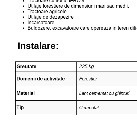
Tractoare cu troliu, IFRON
Utilaje forestiere de dimensiuni mari sau medii.
Tractoare agricole
Utilaje de dezapezire
Incarcatoare
Buldozere, excavatoare care opereaza in teren dific
Instalare:
Greutate
235 kg
Domenii de activitate
Forestier
Material
Lanț cementat cu ghinturi
Tip
Cementat