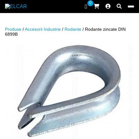
Sari la conținut
0
ELCAR
Produse
/
Accesorii Industrie
/
Rodante
/ Rodante zincate DIN
6899B