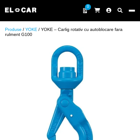
Sari la conținut
0
ELCAR
Produse
/
YOKE
/ YOKE – Carlig rotativ cu autoblocare fara
rulment G100