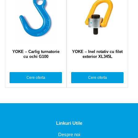
YOKE – Carlig turnatorie
YOKE – Inel rotativ cu filet
cu ochi G100
exterior XL345L
Cere oferta
Cere oferta
Linkuri Utile
Despre noi