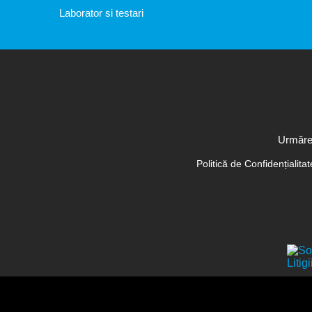
Laborator si testari
Urmăreș
Politică de Confidențialita