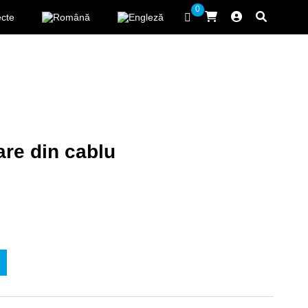
0
ecte
are din cablu