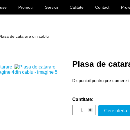
duse
Promotii
Servicii
Calitate
Contact
Proi
Plasa de catarare din cablu
Plasa de catar
Disponibil pentru pre-comenzi
Cantitate:
Cere oferta