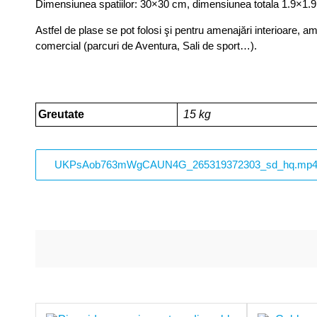
Dimensiunea spatiilor: 30×30 cm, dimensiunea totala 1.9×1.9
Astfel de plase se pot folosi şi pentru amenajări interioare, a
comercial (parcuri de Aventura, Sali de sport…).
Greutate
15 kg
UKPsAob763mWgCAUN4G_265319372303_sd_hq.mp