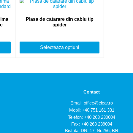
nima
Plasa de catarare din cablu tip
ie
spider
Selecteaza optiuni
Contact
Email:
office@elcar.ro
Mobil:
+40 751 161 331
Telefon:
+40 263 239004
Fax: +40 263 239004
Bistrita, DN. 17, Nr.256, BN