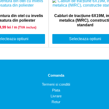
tura din otel cu invelis
Cabluri de tracțiune 6X19M, i
satura din poliester
metalica (IWRC), construct
standard
24,99
lei
/ m
(TVA inclus)
lecteaza optiuni
Selecteaza optiuni
Comanda
Termeni si conditii
Plata
Livrare
Retur