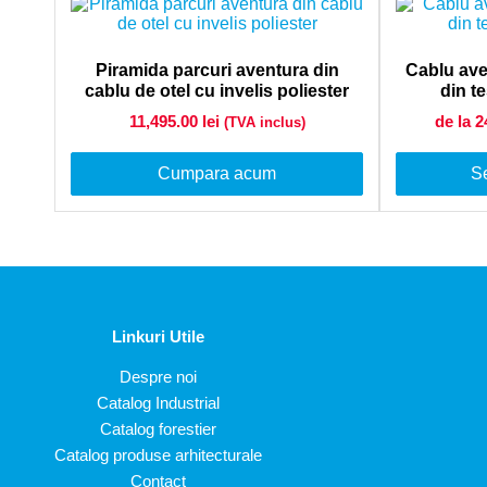
Piramida parcuri aventura din
Cablu aven
cablu de otel cu invelis poliester
din te
11,495.00
lei
de la 
(TVA inclus)
Cumpara acum
Se
Linkuri Utile
Despre noi
Catalog Industrial
Catalog forestier
Catalog produse arhitecturale
Contact