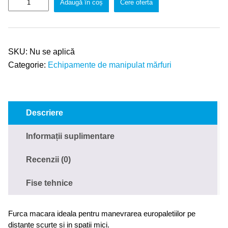
Adaugă în coș
Cere oferta
SKU:
Nu se aplică
Categorie:
Echipamente de manipulat mărfuri
Descriere
Informații suplimentare
Recenzii (0)
Fise tehnice
Furca macara ideala pentru manevrarea europaletiilor pe
distante scurte si in spatii mici.