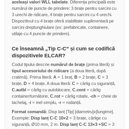
aceleași valori WLL tabelate
. Diferența principală este
numărul de puncte de prindere: 3 brațe pentru sarcini cu
3 urechi de ridicare, 4 brațe pentru sarcini cu 4 urechi.
Dispozitivul cu 4 brațe oferă stabilitate suplimentară pe
sarcini dreptunghiulare (ex: prefabricate, containere,
utilaje cu 4 puncte de prindere).
Ce înseamnă „Tip C-C” și cum se codifică
dispozitivele ELCAR?
Codul tipului descrie
numărul de brațe
(prima literă) și
tipul accesoriului de ridicare
(a doua literă, după
cratimă). Prima literă:
A
= 1 braț,
B
= 2 brațe,
C
= 3
brațe,
D
= 4 brațe. A doua literă:
C
= cârlig cu siguranță,
C.autbl
= cârlig cu autoblocare,
C.cont
= cârlig
container/turnătorie,
C.rot
= cârlig rotativ,
-ch
= cheie de
tachelaj,
-i
= inel simplu,
-r
= rodanță.
Format comandă:
Disp lanț [Tip] [diametru]x[lungime].
Exemple:
Disp lanț C-C 10×2
= 3 brațe, cârlige cu
siguranță, Ø10 mm, 2 m.
Disp lanț C-C 13×3 +SC
= 3