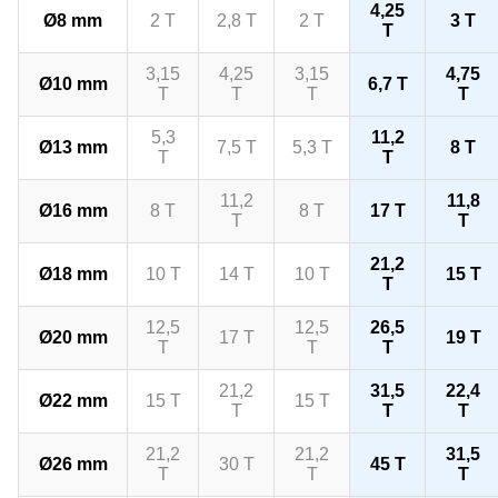
4,25
Ø8 mm
2 T
2,8 T
2 T
3 T
T
3,15
4,25
3,15
4,75
Ø10 mm
6,7 T
T
T
T
T
5,3
11,2
Ø13 mm
7,5 T
5,3 T
8 T
T
T
11,2
11,8
Ø16 mm
8 T
8 T
17 T
T
T
21,2
Ø18 mm
10 T
14 T
10 T
15 T
T
12,5
12,5
26,5
Ø20 mm
17 T
19 T
T
T
T
21,2
31,5
22,4
Ø22 mm
15 T
15 T
T
T
T
21,2
21,2
31,5
Ø26 mm
30 T
45 T
T
T
T