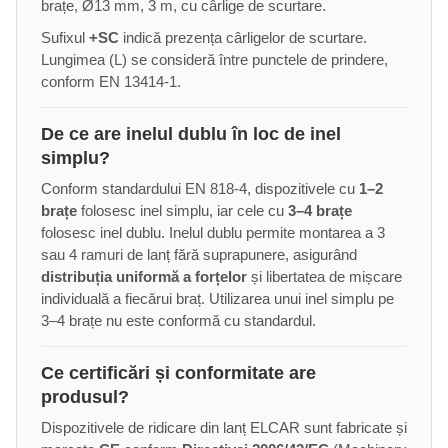
brațe, Ø13 mm, 3 m, cu cârlige de scurtare.
Sufixul
+SC
indică prezența cârligelor de scurtare.
Lungimea (L) se consideră între punctele de prindere,
conform EN 13414-1.
De ce are inelul dublu în loc de inel
simplu?
Conform standardului EN 818-4, dispozitivele cu
1–2
brațe
folosesc inel simplu, iar cele cu
3–4 brațe
folosesc inel dublu. Inelul dublu permite montarea a 3
sau 4 ramuri de lanț fără suprapunere, asigurând
distribuția uniformă a forțelor
și libertatea de mișcare
individuală a fiecărui braț. Utilizarea unui inel simplu pe
3–4 brațe nu este conformă cu standardul.
Ce certificări și conformitate are
produsul?
Dispozitivele de ridicare din lanț ELCAR sunt fabricate și