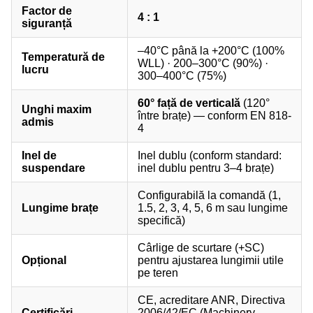
Factor de
4 : 1
siguranță
–40°C până la +200°C (100%
Temperatură de
WLL) · 200–300°C (90%) ·
lucru
300–400°C (75%)
60° față de verticală
(120°
Unghi maxim
între brațe) — conform EN 818-
admis
4
Inel de
Inel dublu (conform standard:
suspendare
inel dublu pentru 3–4 brațe)
Configurabilă la comandă (1,
Lungime brațe
1.5, 2, 3, 4, 5, 6 m sau lungime
specifică)
Cârlige de scurtare (+SC)
Opțional
pentru ajustarea lungimii utile
pe teren
CE, acreditare ANR, Directiva
Certificări
2006/42/EC (Machinery