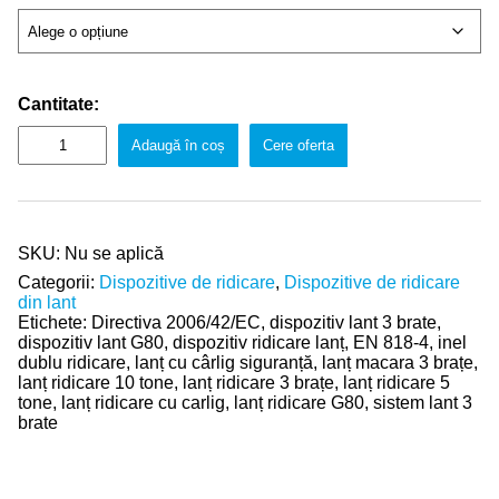
Cantitate:
Adaugă în coș
Cere oferta
SKU:
Nu se aplică
Categorii:
Dispozitive de ridicare
,
Dispozitive de ridicare
din lant
Etichete:
Directiva 2006/42/EC
,
dispozitiv lant 3 brate
,
dispozitiv lant G80
,
dispozitiv ridicare lanț
,
EN 818-4
,
inel
dublu ridicare
,
lanț cu cârlig siguranță
,
lanț macara 3 brațe
,
lanț ridicare 10 tone
,
lanț ridicare 3 brațe
,
lanț ridicare 5
tone
,
lanț ridicare cu carlig
,
lanț ridicare G80
,
sistem lant 3
brate