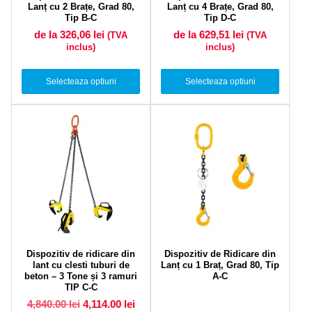
Lanț cu 2 Brațe, Grad 80,
Lanț cu 4 Brațe, Grad 80,
Tip B-C
Tip D-C
de la 326,06
lei
de la 629,51
lei
(TVA
(TVA
inclus)
inclus)
Selecteaza optiuni
Selecteaza optiuni
Dispozitiv de ridicare din
Dispozitiv de Ridicare din
lant cu clesti tuburi de
Lanț cu 1 Braț, Grad 80, Tip
beton – 3 Tone și 3 ramuri
A-C
TIP C-C
Prețul inițial a fost: 4,840.00 lei.
Prețul curent este: 4,114.00 lei.
4,840.00
lei
4,114.00
lei