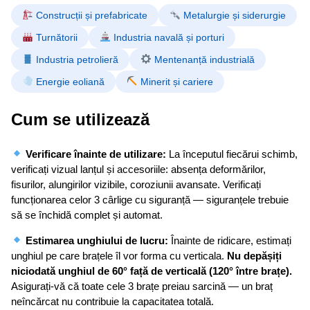
Construcții și prefabricate
Metalurgie și siderurgie
Turnătorii
Industria navală și porturi
Industria petrolieră
Mentenanță industrială
Energie eoliană
Minerit și cariere
Cum se utilizează
Verificare înainte de utilizare:
La începutul fiecărui schimb,
verificați vizual lanțul și accesoriile: absența deformărilor,
fisurilor, alungirilor vizibile, coroziunii avansate. Verificați
funcționarea celor 3 cârlige cu siguranță — siguranțele trebuie
să se închidă complet și automat.
Estimarea unghiului de lucru:
Înainte de ridicare, estimați
unghiul pe care brațele îl vor forma cu verticala.
Nu depășiți
niciodată unghiul de 60° față de verticală (120° între brațe).
Asigurați-vă că toate cele 3 brațe preiau sarcină — un braț
neîncărcat nu contribuie la capacitatea totală.