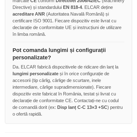
marcate
CE
conform
Directivei 2006/42/EC
(Machinery
Directive) și standardului
EN 818-4
. ELCAR deține
acreditare ANR
(Autoritatea Navală Română) și
certificare ISO 9001. Fiecare dispozitiv este livrat cu
declarație de conformitate UE și instrucțiuni de utilizare
în limba română.
Pot comanda lungimi și configurații
personalizate?
Da. ELCAR fabrică dispozitivele de ridicare din lanț la
lungimi personalizate
și în orice configurație de
accesorii (tip cârlig, cârlige de scurtare, inele
intermediare, cârlige supradimensionate). Fiecare
dispozitiv este fabricat în România, testat și livrat cu
declarație de conformitate CE. Contactați-ne cu codul
de comandă dorit (ex:
Disp lanț C-C 13×3 +SC
) pentru
o ofertă rapidă.