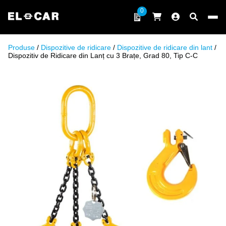
Sari la conținut
0
ELCAR
Produse
/
Dispozitive de ridicare
/
Dispozitive de ridicare din lant
/
Dispozitiv de Ridicare din Lanț cu 3 Brațe, Grad 80, Tip C-C