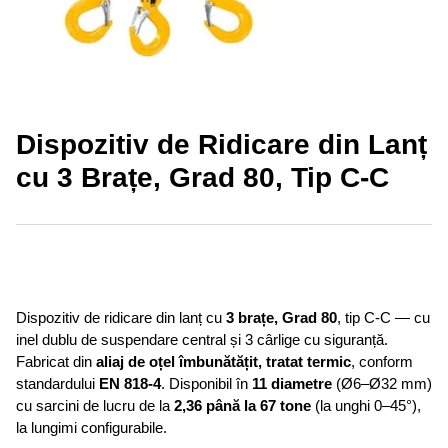
Dispozitiv de Ridicare din Lanț
cu 3 Brațe, Grad 80, Tip C-C
Dispozitiv de ridicare din lanț cu
3 brațe, Grad 80
, tip C-C — cu
inel dublu de suspendare central și 3 cârlige cu siguranță.
Fabricat din
aliaj de oțel îmbunătățit, tratat termic
, conform
standardului
EN 818-4
. Disponibil în
11 diametre
(Ø6–Ø32 mm)
cu sarcini de lucru de la
2,36 până la 67 tone
(la unghi 0–45°),
la lungimi configurabile.