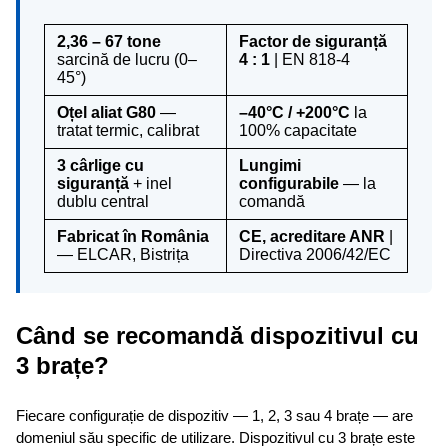
2,36 – 67 tone
Factor de siguranță
sarcină de lucru (0–
4 : 1
| EN 818-4
45°)
Oțel aliat G80
—
–40°C / +200°C
la
tratat termic, calibrat
100% capacitate
3 cârlige cu
Lungimi
siguranță
+ inel
configurabile
— la
dublu central
comandă
Fabricat în România
CE, acreditare ANR
|
— ELCAR, Bistrița
Directiva 2006/42/EC
Când se recomandă dispozitivul cu
3 brațe?
Fiecare configurație de dispozitiv — 1, 2, 3 sau 4 brațe — are
domeniul său specific de utilizare. Dispozitivul cu 3 brațe este