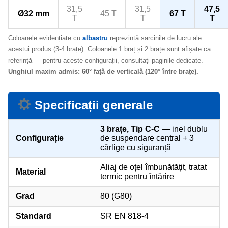
31,5
31,5
47,5
Ø32 mm
45 T
67 T
T
T
T
Coloanele evidențiate cu
albastru
reprezintă sarcinile de lucru ale
acestui produs (3-4 brațe). Coloanele 1 braț și 2 brațe sunt afișate ca
referință — pentru aceste configurații, consultați paginile dedicate.
Unghiul maxim admis: 60° față de verticală (120° între brațe).
Specificații generale
3 brațe, Tip C-C
— inel dublu
Configurație
de suspendare central + 3
cârlige cu siguranță
Aliaj de oțel îmbunătățit, tratat
Material
termic pentru întărire
Grad
80 (G80)
Standard
SR EN 818-4