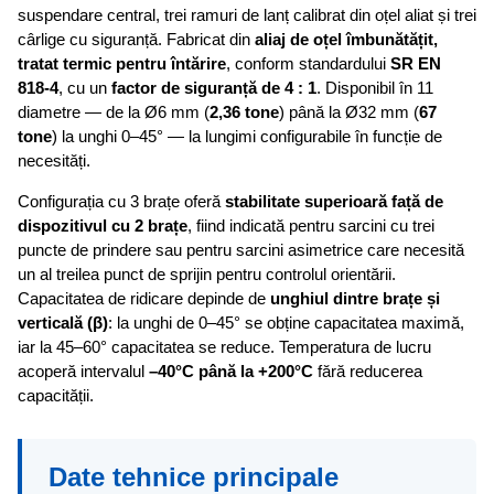
suspendare central, trei ramuri de lanț calibrat din oțel aliat și trei
cârlige cu siguranță. Fabricat din
aliaj de oțel îmbunătățit,
tratat termic pentru întărire
, conform standardului
SR EN
818-4
, cu un
factor de siguranță de 4 : 1
. Disponibil în 11
diametre — de la Ø6 mm (
2,36 tone
) până la Ø32 mm (
67
tone
) la unghi 0–45° — la lungimi configurabile în funcție de
necesități.
Configurația cu 3 brațe oferă
stabilitate superioară față de
dispozitivul cu 2 brațe
, fiind indicată pentru sarcini cu trei
puncte de prindere sau pentru sarcini asimetrice care necesită
un al treilea punct de sprijin pentru controlul orientării.
Capacitatea de ridicare depinde de
unghiul dintre brațe și
verticală (β)
: la unghi de 0–45° se obține capacitatea maximă,
iar la 45–60° capacitatea se reduce. Temperatura de lucru
acoperă intervalul
–40°C până la +200°C
fără reducerea
capacității.
Date tehnice principale