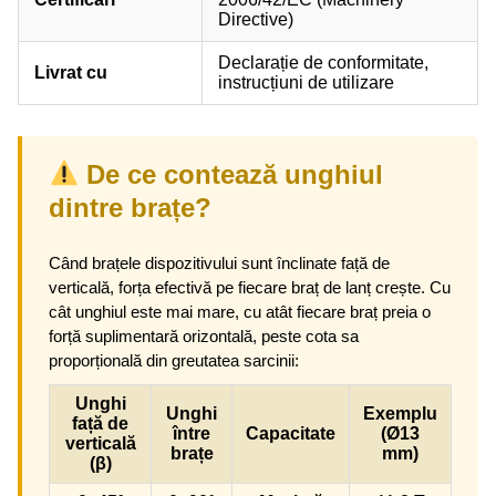
Directive)
Declarație de conformitate,
Livrat cu
instrucțiuni de utilizare
De ce contează unghiul
dintre brațe?
Când brațele dispozitivului sunt înclinate față de
verticală, forța efectivă pe fiecare braț de lanț crește. Cu
cât unghiul este mai mare, cu atât fiecare braț preia o
forță suplimentară orizontală, peste cota sa
proporțională din greutatea sarcinii:
Unghi
Unghi
Exemplu
față de
între
Capacitate
(Ø13
verticală
brațe
mm)
(β)