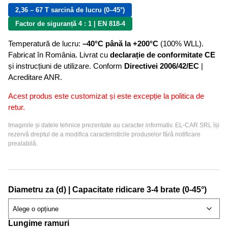
2,36 – 67 T sarcină de lucru (0–45°)
Factor de siguranță 4 : 1 | EN 818-4
Temperatură de lucru:
–40°C până la +200°C
(100% WLL).
Fabricat în România. Livrat cu
declarație de conformitate CE
și instrucțiuni de utilizare. Conform
Directivei 2006/42/EC
|
Acreditare ANR.
Acest produs este customizat și este excepție la politica de
retur.
Imaginile și datele tehnice prezentate au caracter informativ. EL-CAR SRL își
rezervă dreptul de a modifica caracteristicile produselor fără notificare
prealabilă.
Diametru za (d) | Capacitate ridicare 3-4 brate (0-45°)
Lungime ramuri