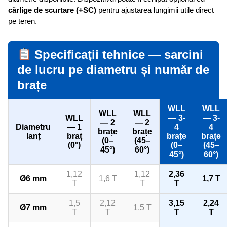
cârlige de scurtare (+SC)
pentru ajustarea lungimii utile direct
pe teren.
Specificații tehnice — sarcini
de lucru pe diametru și număr de
brațe
WLL
WLL
WLL
WLL
WLL
— 3-
— 3-
— 2
— 2
Diametru
— 1
4
4
brațe
brațe
lanț
braț
brațe
brațe
(0–
(45–
(0°)
(0–
(45–
45°)
60°)
45°)
60°)
1,12
1,12
2,36
Ø6 mm
1,6 T
1,7 T
T
T
T
1,5
2,12
3,15
2,24
Ø7 mm
1,5 T
T
T
T
T