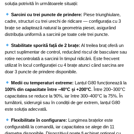
soluția potrivită în următoarele situații:
Sarcini cu trei puncte de prindere:
Piese triunghiulare,
cadre, structuri cu trei urechi de ridicare — configurația cu 3
brațe se adaptează natural la geometria piesei, asigurând
distribuția uniformă a sarcinii pe toate cele trei puncte.
Stabilitate sporită față de 2 brațe:
Al treilea braț oferă un
punct suplimentar de control, reducând riscul de basculare sau
rotire necontrolată a sarcinii în timpul ridicării. Este frecvent
utilizat în locul configurației cu 4 brațe atunci când sarcina are
doar 3 puncte de prindere disponibile.
Medii cu temperaturi extreme:
Lanțul G80 funcționează la
100% din capacitate între –40°C și +200°C
. Între 200–300°C
capacitatea se reduce la 90%, iar între 300–400°C la 75%. În
turnătorii, siderurgii sau în condiții de ger extrem, lanțul G80
este soluția adecvată.
Flexibilitate în configurare:
Lungimea brațelor este
configurabilă la comandă, iar capacitatea se alege din 11
diametre disponibile. Dispozitivul poate fi echipat opțional cu