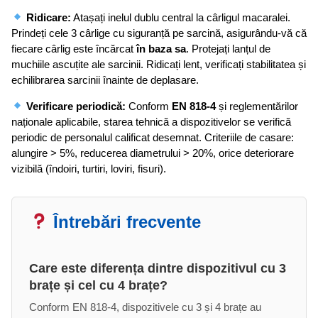
Ridicare:
Atașați inelul dublu central la cârligul macaralei.
Prindeți cele 3 cârlige cu siguranță pe sarcină, asigurându-vă că
fiecare cârlig este încărcat
în baza sa
. Protejați lanțul de
muchiile ascuțite ale sarcinii. Ridicați lent, verificați stabilitatea și
echilibrarea sarcinii înainte de deplasare.
Verificare periodică:
Conform
EN 818-4
și reglementărilor
naționale aplicabile, starea tehnică a dispozitivelor se verifică
periodic de personalul calificat desemnat. Criteriile de casare:
alungire > 5%, reducerea diametrului > 20%, orice deteriorare
vizibilă (îndoiri, turtiri, loviri, fisuri).
Întrebări frecvente
Care este diferența dintre dispozitivul cu 3
brațe și cel cu 4 brațe?
Conform EN 818-4, dispozitivele cu 3 și 4 brațe au