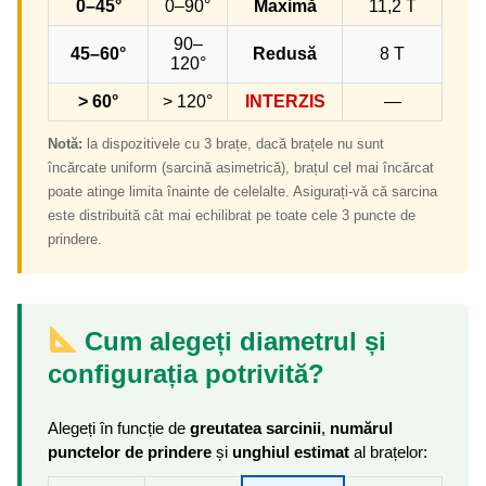
0–45°
0–90°
Maximă
11,2 T
90–
45–60°
Redusă
8 T
120°
> 60°
> 120°
INTERZIS
—
Notă:
la dispozitivele cu 3 brațe, dacă brațele nu sunt
încărcate uniform (sarcină asimetrică), brațul cel mai încărcat
poate atinge limita înainte de celelalte. Asigurați-vă că sarcina
este distribuită cât mai echilibrat pe toate cele 3 puncte de
prindere.
Cum alegeți diametrul și
configurația potrivită?
Alegeți în funcție de
greutatea sarcinii
,
numărul
punctelor de prindere
și
unghiul estimat
al brațelor: