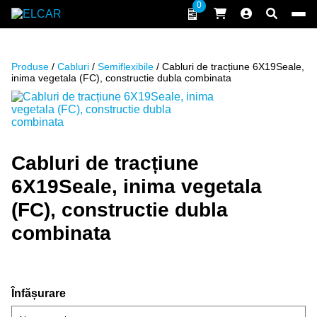
Sari la conținut
0
ELCAR
Produse
/
Cabluri
/
Semiflexibile
/ Cabluri de tracțiune 6X19Seale,
inima vegetala (FC), constructie dubla combinata
Cabluri de tracțiune
6X19Seale, inima vegetala
(FC), constructie dubla
combinata
Înfășurare