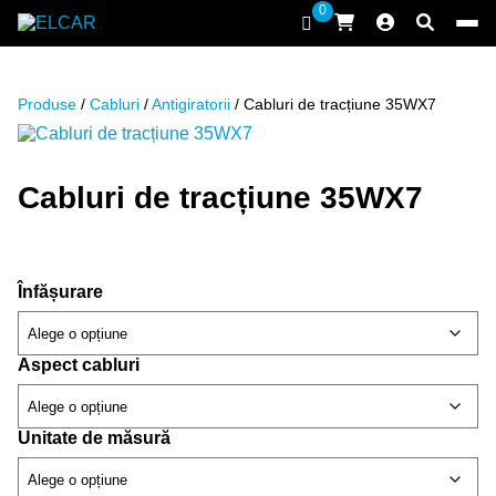
Sari la conținut
0
ELCAR
Produse
/
Cabluri
/
Antigiratorii
/ Cabluri de tracțiune 35WX7
Cabluri de tracțiune 35WX7
Înfășurare
Aspect cabluri
Unitate de măsură