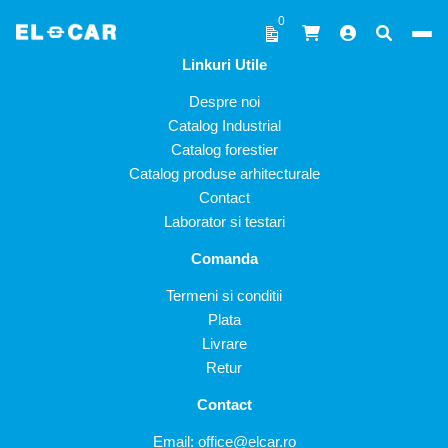
Sari la conținut
0
Linkuri Utile
ELCAR
Despre noi
Catalog Industrial
Catalog forestier
Catalog produse arhitecturale
Contact
Laborator si testari
Comanda
Termeni si conditii
Plata
Livrare
Retur
Contact
Email:
office@elcar.ro