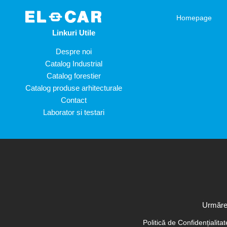
Sari la conținut
Homepage
Linkuri Utile
ELCAR
Despre noi
Catalog Industrial
Catalog forestier
Catalog produse arhitecturale
Contact
Laborator si testari
Urmăreș
Politică de Confidențialita