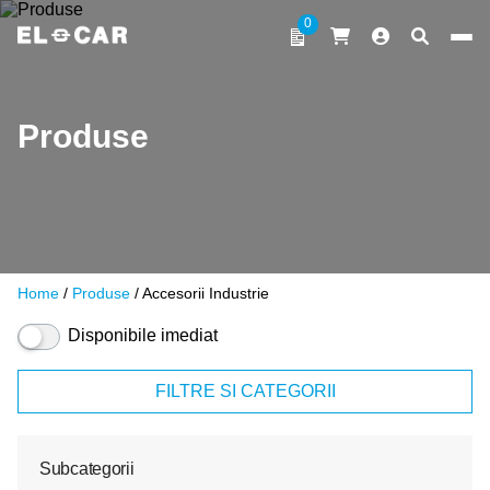
Sari la conținut
0
ELCAR
Produse
Home
/
Produse
/ Accesorii Industrie
Disponibile imediat
FILTRE SI CATEGORII
Subcategorii