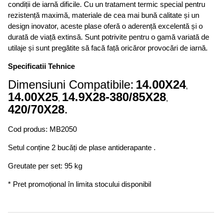
condiții de iarnă dificile. Cu un tratament termic special pentru
rezistență maximă, materiale de cea mai bună calitate și un
design inovator, aceste plase oferă o aderență excelentă și o
durată de viață extinsă. Sunt potrivite pentru o gamă variată de
utilaje și sunt pregătite să facă față oricăror provocări de iarnă.
Specificatii Tehnice
Dimensiuni Compatibile:
14.00X24
,
14.00X25
14.9X28-380/85X28
,
,
420/70X28
.
Cod produs: MB2050
Setul conține 2 bucăți de plase antiderapante .
Greutate per set: 95 kg
* Pret promoțional în limita stocului disponibil