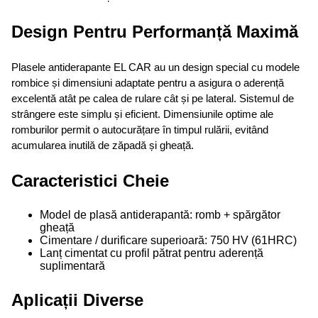
Design Pentru Performanță Maximă
Plasele antiderapante EL CAR au un design special cu modele
rombice și dimensiuni adaptate pentru a asigura o aderență
excelentă atât pe calea de rulare cât și pe lateral. Sistemul de
strângere este simplu și eficient. Dimensiunile optime ale
romburilor permit o autocurățare în timpul rulării, evitând
acumularea inutilă de zăpadă și gheață.
Caracteristici Cheie
Model de plasă antiderapantă: romb + spărgător
gheață
Cimentare / durificare superioară: 750 HV (61HRC)
Lanț cimentat cu profil pătrat pentru aderență
suplimentară
Aplicații Diverse