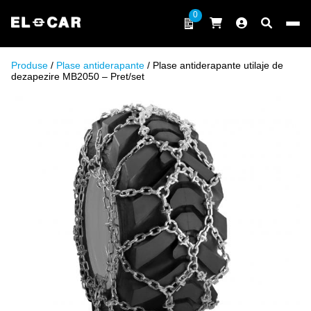
Sari la conținut
0
ELCAR
Produse
/
Plase antiderapante
/ Plase antiderapante utilaje de
dezapezire MB2050 – Pret/set