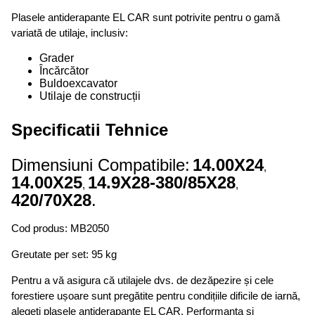
Plasele antiderapante EL CAR sunt potrivite pentru o gamă
variată de utilaje, inclusiv:
Grader
Încărcător
Buldoexcavator
Utilaje de construcții
Specificatii Tehnice
Dimensiuni Compatibile:
14.00X24
,
14.00X25
14.9X28-380/85X28
,
,
420/70X28
.
Cod produs: MB2050
Greutate per set: 95 kg
Pentru a vă asigura că utilajele dvs. de dezăpezire și cele
forestiere ușoare sunt pregătite pentru condițiile dificile de iarnă,
alegeți plasele antiderapante EL CAR. Performanța și