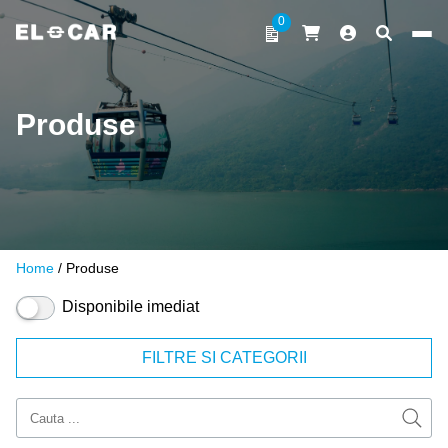
Sari la conținut
0
ELCAR
Produse
Home
/
Produse
Disponibile imediat
FILTRE SI CATEGORII