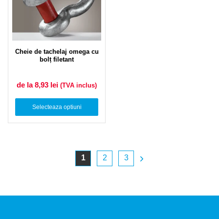
Cheie de tachelaj omega cu
bolț filetant
de la 8,93
lei
(TVA inclus)
Selecteaza optiuni
1
2
3