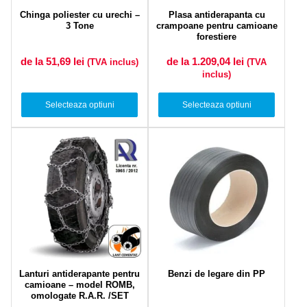
Chinga poliester cu urechi –
Plasa antiderapanta cu
3 Tone
crampoane pentru camioane
forestiere
de la 51,69
lei
de la 1.209,04
lei
(TVA inclus)
(TVA
inclus)
Selecteaza optiuni
Selecteaza optiuni
Lanturi antiderapante pentru
Benzi de legare din PP
camioane – model ROMB,
omologate R.A.R. /SET